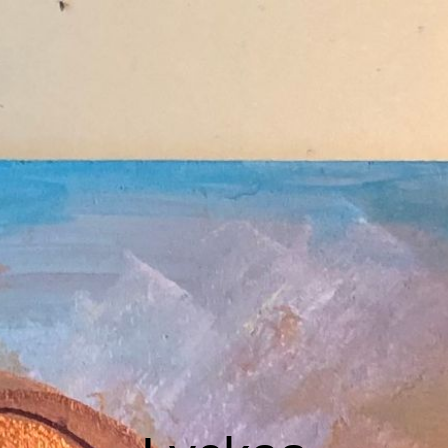
Home
schilder workshop
Over Lyckas
Galerij
Galerij Paarden & Ezels